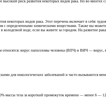
ее высокий риск развития некоторых видов рака. Но во многих с
ия некоторых видов рака. Этот перечень включает в себя: худо
ом с определенными химическими веществами. Также вы можете 
в колодезной воде, если вы живете за городом. На развитие рак
ним относятся: вирус папилломы человека (ВПЧ) и ВИЧ –– виру
кими для онкологических заболеваний и часто вызываются мен
0% массы тела за короткий промежуток времени –– менее 6 — 12