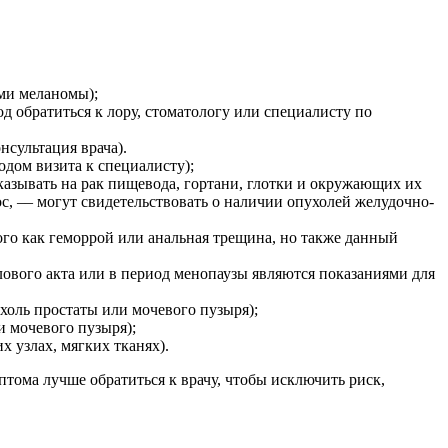
ами меланомы);
од обратиться к лору, стоматологу или специалисту по
нсультация врача).
одом визита к специалисту);
азывать на рак пищевода, гортани, глотки и окружающих их
ос, –– могут свидетельствовать о наличии опухолей желудочно-
кого как геморрой или анальная трещина, но также данный
вого акта или в период менопаузы являются показаниями для
холь простаты или мочевого пузыря);
и мочевого пузыря);
 узлах, мягких тканях).
птома лучше обратиться к врачу, чтобы исключить риск,