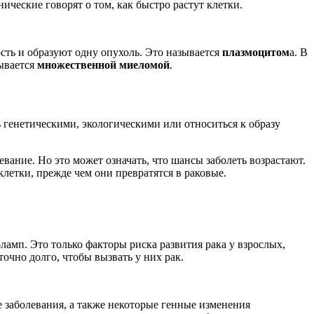
еские говорят о том, как быстро растут клетки.
ость и образуют одну опухоль. Это называется
плазмоцитом
а. В
зывается
множественной миеломой
.
 генетическими, экологическими или относиться к образу
вание. Но это может означать, что шансы заболеть возрастают.
клетки, прежде чем они превратятся в раковые.
ламп. Это только факторы риска развития рака у взрослых,
очно долго, чтобы вызвать у них рак.
е заболевания, а также некоторые генные изменения