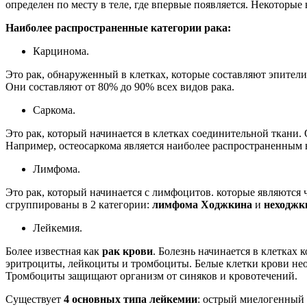
определен по месту в теле, где впервые появляется. Некоторы
Наиболее распространенные категории рака:
Карцинома.
Это рак, обнаруженный в клетках, которые составляют эпител
Они составляют от 80% до 90% всех видов рака.
Саркома.
Это рак, который начинается в клетках соединительной ткани
Например, остеосаркома является наиболее распространенным ви
Лимфома.
Это рак, который начинается с лимфоцитов. которые являютс
сгруппированы в 2 категории:
лимфома Ходжкина
и
неходжк
Лейкемия.
Более известная как
рак крови
. Болезнь начинается в клетках
эритроциты, лейкоциты и тромбоциты. Белые клетки крови нео
Тромбоциты защищают организм от синяков и кровотечений.
Существует
4 основных типа лейкемии
: острый миелогенный