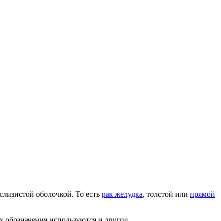
слизистой оболочкой. То есть
рак желудка
, толстой или
прямой
х обозначения используются и другие