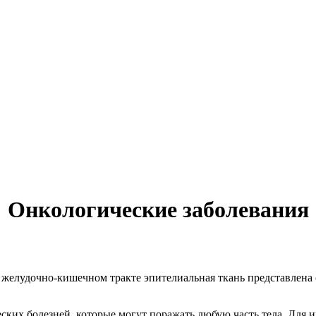
Онкологические заболевания
 желудочно-кишечном тракте эпителиальная ткань представлена 
ких болезней, которые могут поражать любую часть тела. Для и