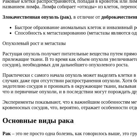
Раковые клетки распространяются, попадая в кровоток или ли
названием лимфа. Лимфа собирает «отходы» из клеток, перенос
Злокачественная опухоль (рак)
, в отличие от
доброкачествен
Быстрое образование аномальных клеток и инвазивный рос
Способность к метастазированию (метастазы являются од
Опухолевый рост и метастазы
Растущая опухоль получает питательные вещества путем прямо
прилежащие ткани. В то время как объем опухоли увеличивает
сосудов), необходимых для дальнейшего опухолевого роста.
Практически с самого начала опухоль может выделять клетки 
случаях даже при отсутствии распространения опухоли. Хотя 
эндотелию сосудов и проникать в окружающие ткани, вызывая 
что и первичные опухоли, и в последствии могут порождать др
Эксперименты показывают, что к важнейшим особенностям мет
кровеносных сосудов, что, вероятно, отражает особенности от
Основные виды рака
Рак
– это не просто одна болезнь, как говорилось выше, это г