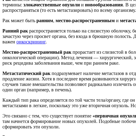
термины:
злокачественные опухоли
и
новообразования
. В ц
распространяться (то есть метастазировать) по всему организму.
Рак может быть
ранним
,
местно-распространенным
и
метаст
Ранний рак
распространяется только на слизистую оболочку, 
зачастую через просвет органа, без входа в брюшную полость.
важен
онкоскрининг
.
Местно-распространенный рак
прорастает из слизистой в бо
онкологической операции). Метод лечения –– хирургический, з
риск рецидива заболевания выше, чем при раннем раке.
Метастатический рак
подразумевает наличие метастазов в от
продление жизни. Хотя в последнее время развиваются хирург
случаев такие вмешательства позволяют радикально излечить о
один орган (например, в печень).
Каждый тип рака определяется по той части тела/органу, где он
метастазами в легкие, поскольку это уже вторичная опухоль. Н
Это связано с тем, что существует понятие
«первичная опухол
там начнется формирование новых опухолей. Подобные побоч
сформировать эти опухоли.