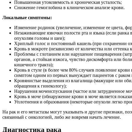
Повышенная утомляемость и хроническая усталость;
Снижение гемоглобина в клиническом анализе крови.
Локальные симптомы:
Изменение родинок (увеличение, изменение ее цвета, фо
Незаживающие язвочки полости рта и языка (если ранка в 
опухолям головы и шеи);
Хриплый голос и постоянный кашель (при сохранении охр
Кровь в мокроте (независимо от количества или оттенка 
Проблемы с глотанием или нарушение пищеварения (затр
органов, а стойкая изжога, чувство дискомфорта или бол
кишечного тракта);
Кровь в стуле (в более чем 80% случаев появление крови
симптом одним из первых вынуждает пациентов с раком 
Кровянистые выделения из влагалища (мажущие или обил
обращения к гинекологу);
Нарушения мочеиспускания (частое или затрудненное моч
Кровь в моче (обнаружение крови в моче является показа
Уплотнения и образования (некоторые опухоли легко про
На рак и его метастазы могут указывать и другие признаки, п
связанный с онкологией, либо же вовремя начать лечение.
Диагностика рака