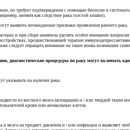
ании, но требует подтверждения с помощью биопсии и гистопат
апример, анемия как следствие рака толстой кишки).
могут выявить неожиданные признаки проявления раннего рака.
орах и при сборе анамнеза уделять особое внимание вопросам о
сстройствах, предшествовавшей терапии иммунодепрессантами,
кже следует обращать внимание на такие вновь возникшие симп
нию, диагностические процедуры по раку могут включать одн
ут указывать на наличие рака.
.
идкости из костного мозга (аспирация) и / или твердой ткани к
 показателей крови или аномальных клеток.
а и мозга на предмет давления и / или инфекции и выявляет лю