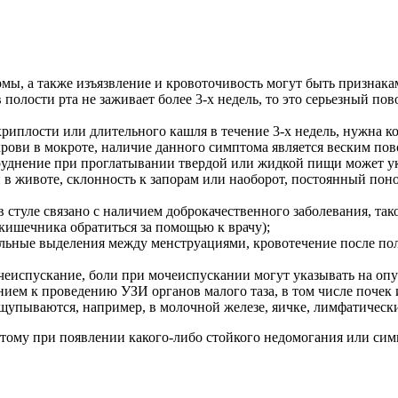
рмы, а также изъязвление и кровоточивость могут быть признак
полости рта не заживает более 3-х недель, то это серьезный пов
иплости или длительного кашля в течение 3-х недель, нужна ко
крови в мокроте, наличие данного симптома является веским пов
уднение при проглатывании твердой или жидкой пищи может ук
и в животе, склонность к запорам или наоборот, постоянный пон
 в стуле связано с наличием доброкачественного заболевания, та
кишечника обратиться за помощью к врачу);
ьные выделения между менструациями, кровотечение после поло
еиспускание, боли при мочеиспускании могут указывать на опу
нием к проведению УЗИ органов малого таза, в том числе почек 
щупываются, например, в молочной железе, яичке, лимфатических
оэтому при появлении какого-либо стойкого недомогания или сим