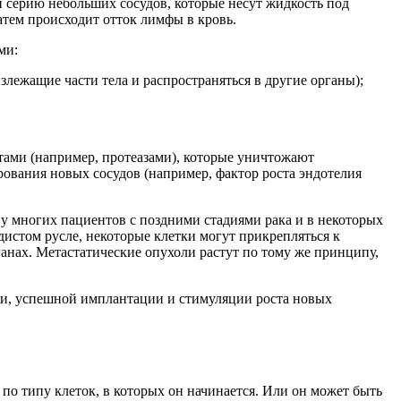
й серию небольших сосудов, которые несут жидкость под
атем происходит отток лимфы в кровь.
ми:
злежащие части тела и распространяться в другие органы);
тами (например, протеазами), которые уничтожают
ования новых сосудов (например, фактор роста эндотелия
у многих пациентов с поздними стадиями рака и в некоторых
истом русле, некоторые клетки могут прикрепляться к
анах. Метастатические опухоли растут по тому же принципу,
ии, успешной имплантации и стимуляции роста новых
 по типу клеток, в которых он начинается. Или он может быть