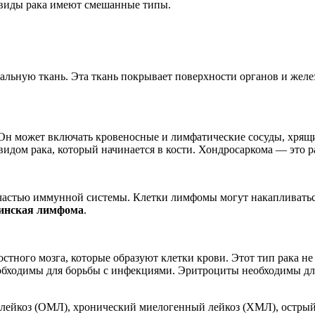
е виды рака имеют смешанные типы.
иальную ткань. Эта ткань покрывает поверхности органов и жел
. Он может включать кровеносные и лимфатические сосуды, хря
дом рака, который начинается в кости. Хондросаркома –– это рак
я частью иммунной системы. Клетки лимфомы могут накапливать
инская лимфома
.
 костного мозга, которые образуют клетки крови. Этот тип рака 
бходимы для борьбы с инфекциями. Эритроциты необходимы для 
 лейкоз (ОМЛ), хронический миелогенный лейкоз (ХМЛ), остры