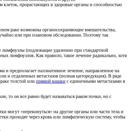
м клеток, прорастающих в здоровые органы и способностью
 раннем раке возможны органосохраняющие вмешательства,
лучайно или при плановом обследовании. Поэтому так
ные лимфоузлы (подлежащие удалению при стандартной
ных лимфоузлов. Как правило, такое лечение радикально, хотя
ма и предполагает паллиативное лечение, направленное на
ли и отдаленных метастазов (полная циторедукция). В ряде
 раке толстой или
прямой кишки
с единичными метастазами в
ие, то он все равно будет называться раком почки, но с
летки могут «перекинуться» на другие органы или части тела и
етки проходят через кровь или лимфатическую систему, чтобы