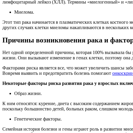
лимфоцитарный лейкоз (ХЛЛ). Термины «миелогенный» и «лимф
Миелома.
Этот тип рака начинается в плазматических клетках костного 
других случаях клетки миеломы накапливаются в нескольких к
Причины возникновения рака и факто
Нет одной определенной причины, которая 100% вызывала бы р
жизни. Они вызывают изменение в генах клетки, поэтому она 
Факторами риска является все, что может увеличить шансы забо
Вовремя выявить и предотвратить болезнь помогают
онкоскри
Некоторые факторы риска развития рака у взрослых включ
Образ жизни.
К ним относятся: курение, диета с высоким содержанием жиров
поскольку большинство детей, больных раком, слишком молоды,
Генетические факторы.
Семейная история болезни и гены играют роль в развитии мног