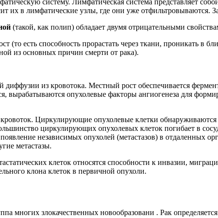
мфатическую систему. Лимфатическая система представляет собо
ит их в лимфатические узлы, где они уже отфильтровываются. З
ной
(такой, как полип) обладает двумя отрицательными свойства
т (то есть способность прорастать через ткани, проникать в бли
ной из основных причин смерти от рака).
й диффузии из кровотока. Местный рост обеспечивается фермен
ся, вырабатываются опухолевые факторы ангиогенеза для формир
в кровоток. Циркулирующие опухолевые клетки обнаруживаются 
большинство циркулирующих опухолевых клеток погибает в сосуд
появление независимых опухолей (метастазов) в отдаленных орг
угие метастазы.
астатических клеток относятся способности к инвазии, миграц
дельного клона клеток в первичной опухоли.
руппа многих злокачественных новообразовани . Рак определяется