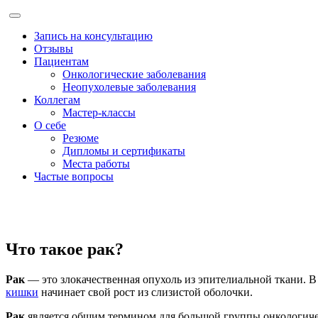
Запись на консультацию
Отзывы
Пациентам
Онкологические заболевания
Неопухолевые заболевания
Коллегам
Мастер-классы
О себе
Резюме
Дипломы и сертификаты
Места работы
Частые вопросы
Что такое рак?
Рак
— это злокачественная опухоль из эпителиальной ткани. В
кишки
начинает свой рост из слизистой оболочки.
Рак
является общим термином для большой группы онкологичес