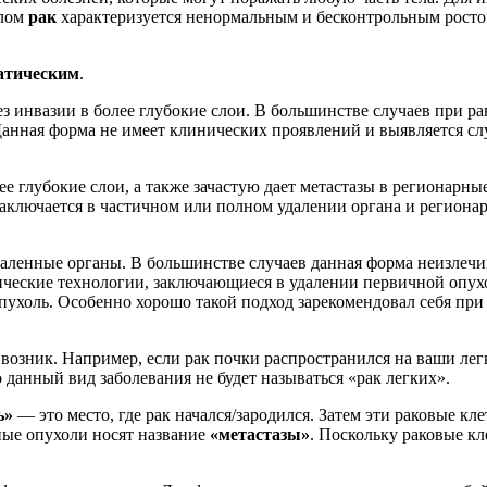
елом
рак
характеризуется ненормальным и бесконтрольным росто
атическим
.
без инвазии в более глубокие слои. В большинстве случаев при
 Данная форма не имеет клинических проявлений и выявляется с
лее глубокие слои, а также зачастую дает метастазы в регионар
аключается в частичном или полном удалении органа и регионар
даленные органы. В большинстве случаев данная форма неизлечи
ические технологии, заключающиеся в удалении первичной опухо
пухоль. Особенно хорошо такой подход зарекомендовал себя при
 возник. Например, если рак почки распространился на ваши легк
о данный вид заболевания не будет называться «рак легких».
ь»
–– это место, где рак начался/зародился. Затем эти раковые к
ные опухоли носят название
«метастазы»
. Поскольку раковые кл