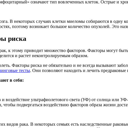
оцитарный» означают тип вовлеченных клеток. Острые и хронич
мозга. В некоторых случаях клетки миеломы собираются в одну к
остях, поэтому возникает большое количество опухолей. Это на
ры риска
ак, к этому приводит множество факторов. Факторы могут быть
делится и растет неконтролируемым образом.
леть. Факторы риска не обязательно и не всегда вызывают заболе
нинговые тесты
. Они позволяют находить и лечить предраковые 
ают в себя:
 и воздействие ультрафиолетового света (УФ) от солнца или УФ-
 чтобы подвергаться воздействию факторов образа жизни достат
их видов рака. В некоторых семьях есть наследственные раковы