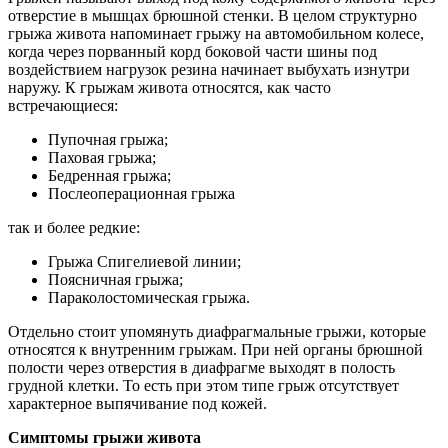
отверстие в мышцах брюшной стенки. В целом структурно
грыжа живота напоминает грыжу на автомобильном колесе,
когда через порванный корд боковой части шины под
воздействием нагрузок резина начинает выбухать изнутри
наружу. К грыжам живота относятся, как часто
встречающиеся:
Пупочная грыжа;
Паховая грыжа;
Бедренная грыжа;
Послеоперационная грыжа
так и более редкие:
Грыжа Спигелиевой линии;
Поясничная грыжа;
Параколостомическая грыжа.
Отдельно стоит упомянуть диафрагмальные грыжи, которые
относятся к внутренним грыжам. При ней органы брюшной
полости через отверстия в диафрагме выходят в полость
грудной клетки. То есть при этом типе грыж отсутствует
характерное выпячивание под кожей.
Симптомы грыжи живота