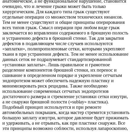
анатомическое, а не функциональное нарушение, становится
очевидно, что и лечение грыжи может быть только
хирургическим. Для каждого типа грыж существуют
отдельные операции со множеством технических нюансов.
Тем не менее существуют и общие принципы оперирования
всех типов грыж. Смысл операции при любом виде грыж
заключается во вправлении содержимого в брюшную полость
и устранению дефекта в брюшной стенке. Так для закрытия
дефектов в подавляющем числе случаев используются
«заплатки», полипропиленовые сетки, которыми укрепляют
ткани в при устранении дефекта. Тем не менее использование
данных сеток не подразумевает стандартизированной
«установки заплаты». Лишь правильное и грамотное
разделение компонентов брюшной стенки, их перенос и
сшивание в определенном порядке и укрепление сетчатым
эндопротезом может обеспечить надежную пластику и
минимизировать риск рецидива. Также необходимо
использование современных сетчатых эндопротезов
достаточного размера и стремление установки сетки изнутри,
а не снаружи брюшной полости («sublay» пластика).
Подобный принцип используется и при ремонте
автомобильных покрышек, когда мастер стремится установить
большую заплату изнутри, которое давление будет прижимать
и удерживать, а не отрывать, как при пластике снаружи. Все
эти принципы возможно соблюсти, используя лапароскопию,