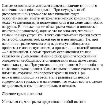
Самым основным симптомом является наличие типичного
выпячивания в области грыжи. При неущемленной
(неосложненной) грыже это выпячивание будет
безболезненным, иметь мягко-эластическую консинстенцию,
может увеличиваться в положении стоя и на фоне физических
нагрузок. В положении же лёжа грыжа может и полностью
исчезать (вправляться), однако это не означает, что такие
грыжи не надо устранять. Также симптоматика грыжи может
быть обусловленна тем, какой орган в нее выходит. Т.е. при
наличии в грыже мочевого пузыря могут наблюдаться
проблемы с мочеиспусканием, а при наличии толстой кишки
— с дефекацией. Весьма грозным осложнением грыжи
является её ущемление. Именно риск данного осложнения
определяет необходимость оперирования всех, даже самых
маленьких грыж. При ущемлении развиваются боли в области
грыжевого выпячивания. Само же выпячивание становится
плотным, горячим, приобретает красный цвет. При
неоказании помощи на этом этапе развивается некроз
содержимого грыжи, его нагноение, что может вести к самым
неприятным, в том числе летальным исходам.
Лечение грыжи живота
Учитывая то, что грыжа представляет собой именно